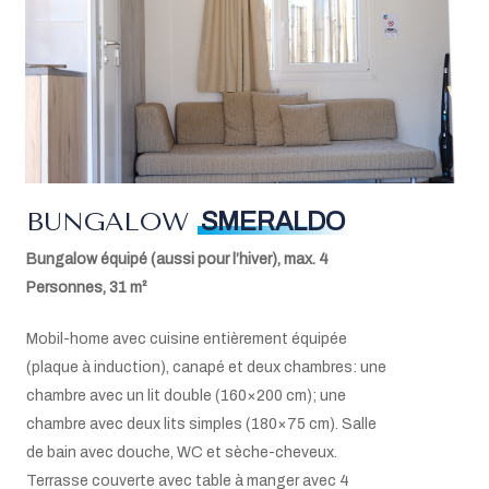
Four à micro-ondes
Réfrigérateur avec compartiment congélateur
Lave-vaisselle, pastilles et liquide de rinçage
Machine Nespresso
Bouilloire électrique
Torchons, liquide vaisselle, éponges
Balai et pelle
Aspirateur
Télévision via satellite
BUNGALOW
SMERALDO
W-LAN
Climatisation
Bungalow équipé (aussi pour l’hiver), max. 4
Mini coffre-fort
Personnes, 31
m²
Lit bébé sur demande (max. 1)
Mobil-home avec cuisine entièrement équipée
(plaque à induction), canapé et deux chambres: une
chambre avec un lit double (160×200 cm); une
chambre avec deux lits simples (180×75 cm). Salle
de bain avec douche, WC et sèche-cheveux.
Terrasse couverte avec table à manger avec 4