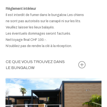
Règlement intérieur
Il est interdit de fumer dans le bungalow. Les chiens
ne sont pas autorisés sur le canapé ni sur les lits.
Veuillez laisser les lieux balayés.
Les éventuels dommages seront facturés.
Nettoyage final CHF 100.-.
N’oubliez pas de rendre la clé à la réception.
CE QUE VOUS TROUVEZ DANS
LE BUNGALOW
Table avec 2 chaises
Lit double: 140×200 cm
Lit superposé: 190×90 cm
Literie et linges de toilette
Plaque de cuisson à induction
Réfrigérateur avec compartiment congélateur