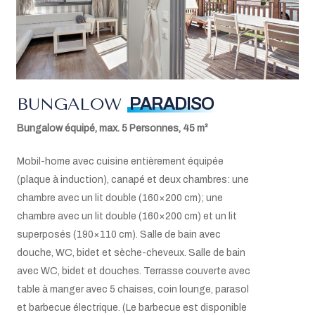
Machine Nespresso
Bouilloire électrique
Torchons, liquide vaisselle, éponges
Balai et pelle
Aspirateur
Télévision via satellite
W-LAN
BUNGALOW
PARADISO
Climatisation
Bungalow équipé, max. 5 Personnes, 45 m²
Mini coffre-fort
Lit bébé sur demande (max.2)
Mobil-home avec cuisine entièrement équipée
(plaque à induction), canapé et deux chambres: une
chambre avec un lit double (160×200 cm); une
chambre avec un lit double (160×200 cm) et un lit
superposés (190×110 cm). Salle de bain avec
douche, WC, bidet et sèche-cheveux. Salle de bain
avec WC, bidet et douches. Terrasse couverte avec
table à manger avec 5 chaises, coin lounge, parasol
et barbecue électrique. (Le barbecue est disponible