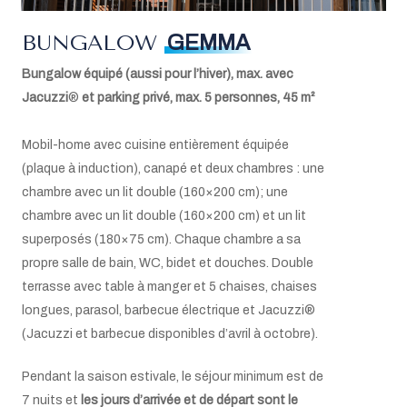
Aspirateur
Télévision via satellite
BUNGALOW
GEMMA
W-LAN
Bungalow équipé (aussi pour l’hiver), max. avec
Climatisation
Mini coffre-fort
Jacuzzi
®
et parking privé, max. 5 personnes, 45 m²
Lit bébé sur demande (max.2)
Mobil-home avec cuisine entièrement équipée
(plaque à induction), canapé et deux chambres : une
chambre avec un lit double (160×200 cm); une
chambre avec un lit double (160×200 cm) et un lit
superposés (180×75 cm). Chaque chambre a sa
propre salle de bain, WC, bidet et douches. Double
terrasse avec table à manger et 5 chaises, chaises
longues, parasol, barbecue électrique et Jacuzzi®
(Jacuzzi et barbecue disponibles d’avril à octobre).
Pendant la saison estivale, le séjour minimum est de
7 nuits et
les jours d’arrivée et de départ sont le