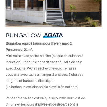
Lave-vaisselle, pastilles et liquide de rinçage
Machine Nespresso
Bouilloire électrique
Torchons, liquide vaisselle, éponges
Balai et pelle
Aspirateur
BUNGALOW
AGATA
Télévision via satellite
W-LAN
Bungalow équipé (aussi pour l’hiver), max. 2
Climatisation
Personnes, 21 m².
Mini coffre-fort
Mini-suite avec petite cuisine (plaque de cuisson à
Lit bébé sur demande (max.2)
induction), lit double et petit canapé. Salle de bain
avec douche, WC et sèche-cheveux. Terrasse
couverte avec table à manger, 2 chaises, 2 chaises
longues et barbecue électrique.
(Le barbecue est disponible d’avril à fin octobre).
Pendant la saison estivale, le séjour minimum est de
7 nuits et les jours
d’arrivée et de départ sont le