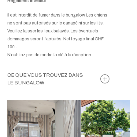
Règlement intérieur
Il est interdit de fumer dans le bungalow. Les chiens
ne sont pas autorisés sur le canapé ni sur les lits.
Veuillez laisser les lieux balayés. Les éventuels
dommages seront facturés. Nettoyage final CHF
100.-.
N’oubliez pas de rendre la clé à la réception.
CE QUE VOUS TROUVEZ DANS
LE BUNGALOW
Table avec 2 chaises
Literie et linges de toilette
Plaque de cuisson à induction
Four à micro-ondes
Réfrigérateur avec compartiment congélateur
Lave-vaisselle, pastilles et liquide de rinçage