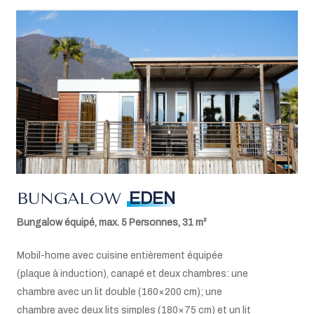
Table avec 5 chaises
Literie et linges de toilette
Sèche-cheveux
Plaque de cuisson à induction
Four à micro-ondes
Réfrigérateur avec compartiment congélateur
Lave-vaisselle, pastilles et liquide de rinçage
Machine Nespresso
Bouilloire électrique
Torchons, liquide vaisselle, éponges
Balai et pelle
Aspirateur
BUNGALOW
EDEN
Télévision via satellite
W-LAN
Bungalow équipé, max. 5 Personnes, 31 m²
Climatisation
Mini coffre-fort
Mobil-home avec cuisine entièrement équipée
Lit bébé sur demande (max.2) – OU 1 lit simple
(plaque à induction), canapé et deux chambres: une
sur demande
chambre avec un lit double (160×200 cm); une
chambre avec deux lits simples (180×75 cm) et un lit