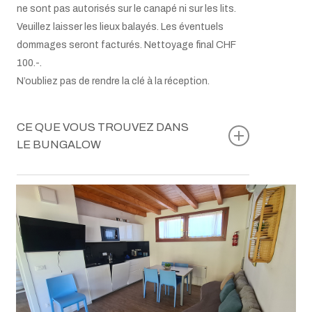
ne sont pas autorisés sur le canapé ni sur les lits.
Veuillez laisser les lieux balayés. Les éventuels
dommages seront facturés. Nettoyage final CHF
100.-.
N’oubliez pas de rendre la clé à la réception.
CE QUE VOUS TROUVEZ DANS
LE BUNGALOW
Table avec 2 chaises
Lit double: 160×200 cm
Lits superposés: 80×180 cm
Literie et linges de toilette
Plaque de cuisson à induction
Four à micro-ondes
Réfrigérateur avec compartiment congélateur
Machine Nespresso
Bouilloire électrique