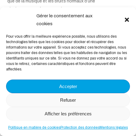
que de la musique et les bruits normaux d’une
piscine peuvent être entendus.
Gérer le consentement aux
Pendant la saison estivale, le séjour minimum est de
cookies
7 nuits et
les jours d’arrivée et de départ sont le
Pour vous offrir la meilleure expérience possible, nous utilisons des
lundi et vendredi.
technologies telles que les cookies pour stocker et récupérer des
informations sur votre appareil. Si vous acceptez ces technologies, nous
pouvons traiter des données telles que les habitudes de navigation ou les
Check in: 16:30 et check out: 9:00. Les chiens sont
identifiants uniques sur ce site. Si vous ne donnez pas votre accord ou si
les bienvenus.
vous le retirez, certaines caractéristiques et fonctions peuvent être
affectées.
Règlement intérieur
Il est interdit de fumer dans le bungalow. Les chiens
Accepter
ne sont pas autorisés sur le canapé ni sur les lits.
Veuillez laisser les lieux balayés. Les éventuels
Refuser
dommages seront facturés. Nettoyage final CHF
Afficher les préférences
100.-.
N’oubliez pas de rendre la clé à la réception.
Politique en matière de cookies
Protection des données
Mentions légales