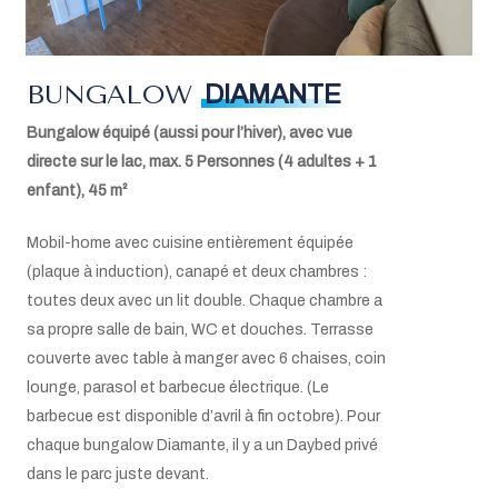
Torchons, liquide vaisselle, éponges
Balai et pelle
Aspirateur
Télévision via satellite
BUNGALOW
DIAMANTE
W-LAN
Bungalow équipé (aussi pour l’hiver), avec vue
Climatisation
Mini coffre-fort
directe sur le lac, max. 5 Personnes (4 adultes + 1
Lit bébé sur demande (max.2)
enfant), 45
m²
Bon à savoir:
Mobil-home avec cuisine entièrement équipée
(plaque à induction), canapé et deux chambres :
Largeur de la porte de la chambre à coucher
toutes deux avec un lit double. Chaque chambre a
pour les lits simples: 75 cm
Hauteur sous les meubles de cuisine: 80 cm
sa propre salle de bain, WC et douches. Terrasse
Hauteur sous le lavabo dans la salle de bain: 78
couverte avec table à manger avec 6 chaises, coin
cm
lounge, parasol et barbecue électrique. (Le
barbecue est disponible d’avril à fin octobre). Pour
chaque bungalow Diamante, il y a un Daybed privé
dans le parc juste devant.