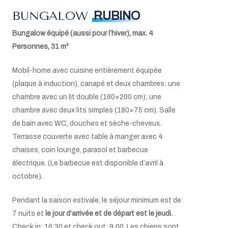
W-LAN
Climatisation
BUNGALOW
RUBINO
Mini coffre-fort
Bungalow équipé (aussi pour l’hiver), max. 4
Lit bébé sur demande (max. 1)
Personnes, 31
m²
Mobil-home avec cuisine entièrement équipée
(plaque à induction), canapé et deux chambres: une
chambre avec un lit double (160×200 cm); une
chambre avec deux lits simples (180×75 cm). Salle
de bain avec WC, douches et sèche-cheveux.
Terrasse couverte avec table à manger avec 4
chaises, coin lounge, parasol et barbecue
électrique. (Le barbecue est disponible d’avril à
octobre).
Pendant la saison estivale, le séjour minimum est de
7 nuits et
le jour d’arrivée et de départ est le jeudi.
.
Check in: 16:30 et check out: 9:00. Les chiens sont