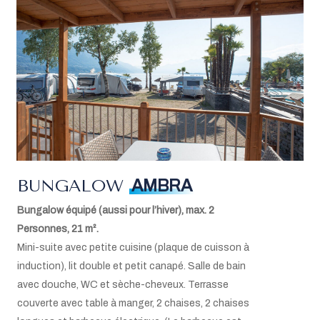
Literie et linges de toilette
Plaque de cuisson à induction
Four à micro-ondes
Réfrigérateur avec compartiment congélateur
Machine Nespresso
Bouilloire électrique
Torchons, liquide vaisselle, éponges
Balai et pelle
Aspirateur
Télévision via satellite
W-LAN
Climatisation
BUNGALOW
AMBRA
Mini coffre-fort
Bungalow équipé (aussi pour l’hiver), max. 2
Lit bébé sur demande (max.1)
Personnes, 21 m².
Mini-suite avec petite cuisine (plaque de cuisson à
induction), lit double et petit canapé. Salle de bain
avec douche, WC et sèche-cheveux. Terrasse
couverte avec table à manger, 2 chaises, 2 chaises