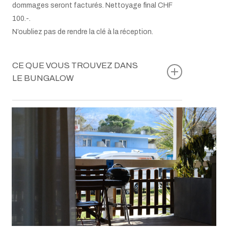
dommages seront facturés. Nettoyage final CHF
100.-.
N’oubliez pas de rendre la clé à la réception.
CE QUE VOUS TROUVEZ DANS
LE BUNGALOW
Table avec 5 chaises
Literie et linges de toilette
Plaque de cuisson à induction
Four à micro-ondes
Réfrigérateur avec compartiment congélateur
Machine Nespresso
Bouilloire électrique
Torchons, liquide vaisselle, éponges
Balai et pelle
Aspirateur
Télévision via satellite