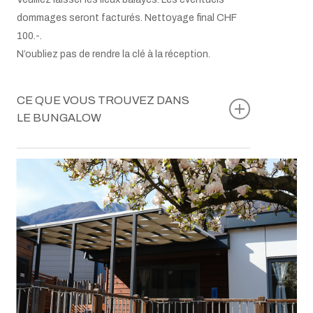
dommages seront facturés. Nettoyage final CHF
100.-.
N’oubliez pas de rendre la clé à la réception.
CE QUE VOUS TROUVEZ DANS
LE BUNGALOW
Table avec 5 chaises
Literie et linges de toilette
Plaque de cuisson à induction
Four à micro-ondes
Réfrigérateur avec compartiment congélateur
Lave-vaisselle, pastilles et liquide de rinçage
Machine Nespresso
Bouilloire électrique
Machine à glace
Torchons, liquide vaisselle, éponges
Balai et pelle