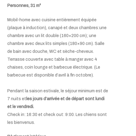
Mini coffre-fort
Personnes,
31 m²
Lit bébé sur demande (max.2)
Mobil-home avec cuisine entièrement équipée
(plaque à induction), canapé et deux chambres:
une
chambre avec un lit double (160×200 cm);
une
chambre avec deux lits simples (180×90 cm).
Salle
de bain avec douche, WC et sèche-cheveux.
Terrasse couverte avec table à manger avec 4
chaises, coin lounge et barbecue électrique. (Le
barbecue est disponible d’avril à fin octobre).
Pendant la saison estivale, le séjour minimum est de
7 nuits et
les jours d’arrivée et de départ sont lundi
et le vendredi.
Check in: 16:30 et check out: 9:00. Les chiens sont
les bienvenus.