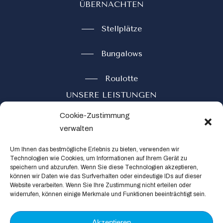
ÜBERNACHTEN
Stellplätze
Bungalows
Roulotte
UNSERE LEISTUNGEN
Cookie-Zustimmung
Restaurant
verwalten
Buchen
Um Ihnen das bestmögliche Erlebnis zu bieten, verwenden wir
Technologien wie Cookies, um Informationen auf Ihrem Gerät zu
speichern und abzurufen.
Wenn Sie diese Technologien akzeptieren,
Kontakt
können wir Daten wie das Surfverhalten oder eindeutige IDs auf dieser
Social
Website verarbeiten.
Wenn Sie Ihre Zustimmung nicht erteilen oder
widerrufen, können einige Merkmale und Funktionen beeinträchtigt sein.
Akzeptieren